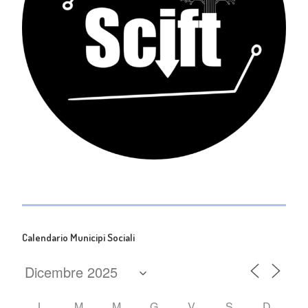
Calendario Municipi Sociali
L
M
M
G
V
S
D