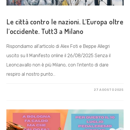
COSA FACCIAMO
Le città contro le nazioni. L’Europa oltre
l’occidente. Tutt3 a Milano
Rispondiamo all'articolo di Alex Foti e Beppe Allegri
uscito su Il Manifesto online il 26/08/2025 Senza il
Leoncavallo non è più Milano, con l'intento di dare
respiro al nostro punto…
SU
COMMENTI DISABILITATI
27 AGOSTO 2025
LE
CITTÀ
CONTRO
LE
NAZIONI.
L’EUROPA
OLTRE
L’OCCIDENTE.
TUTT3
A