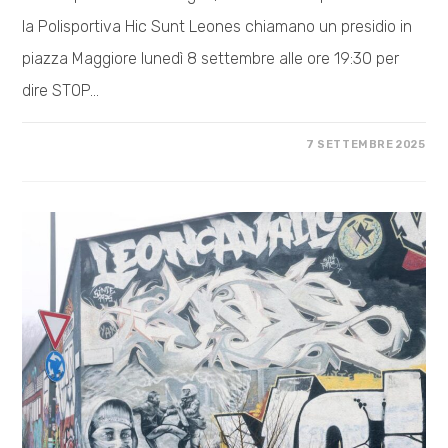
la Polisportiva Hic Sunt Leones chiamano un presidio in
piazza Maggiore lunedì 8 settembre alle ore 19:30 per
dire STOP…
SU
COMMENTI DISABILITATI
7 SETTEMBRE 2025
TIFIAMO
ANCORA
PALESTINA!
SHOW
ISRAEL
THE
RED
CARD.