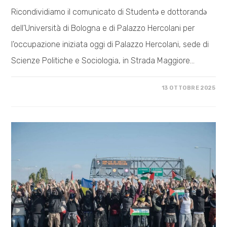
Ricondividiamo il comunicato di Studentə e dottorandə
dell’Università di Bologna e di Palazzo Hercolani per
l'occupazione iniziata oggi di Palazzo Hercolani, sede di
Scienze Politiche e Sociologia, in Strada Maggiore…
SU
COMMENTI DISABILITATI
13 OTTOBRE 2025
OCCUPATO
PALAZZO
HERCOLANI
PER
LA
PALESTINA
LIBERA
E
PER
UNA
NUOVA
UNIVERSITÀ