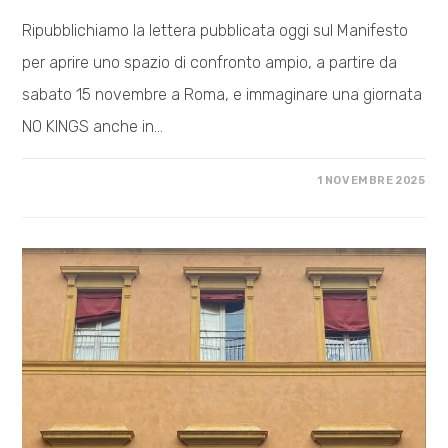
Ripubblichiamo la lettera pubblicata oggi sul Manifesto
per aprire uno spazio di confronto ampio, a partire da
sabato 15 novembre a Roma, e immaginare una giornata
NO KINGS anche in…
SU
COMMENTI DISABILITATI
1 NOVEMBRE 2025
IL
DESIDERIO
DI
MOVIMENTO
CONTRO
I
RE
E
LE
LORO
GUERRE