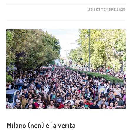
SU
COMMENTI DISABILITATI
23 SETTEMBRE 2025
FREE
PALESTINE,
FREE
EUROPE!
COSA FACCIAMO
Milano (non) è la verità