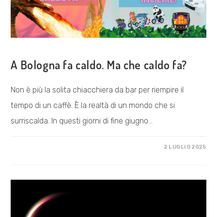
MILANO
COSA FACCIAMO
A Bologna fa caldo. Ma che caldo fa?
Non è più la solita chiacchiera da bar per riempire il
tempo di un caffè. È la realtà di un mondo che si
surriscalda. In questi giorni di fine giugno…
SU
COMMENTI DISABILITATI
2 LUGLIO 2025
A
BOLOGNA
FA
CALDO.
MA
CHE
CALDO
FA?