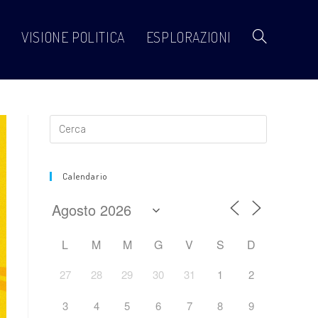
VISIONE POLITICA
ESPLORAZIONI
Calendario
L
M
M
G
V
S
D
27
28
29
30
31
1
2
3
4
5
6
7
8
9