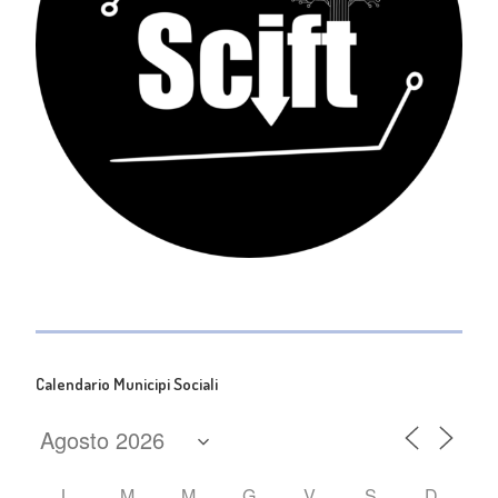
Calendario Municipi Sociali
L
M
M
G
V
S
D