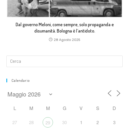
Dal governo Meloni, come sempre, solo propaganda e
disumanità. Bologna è l’antidoto.
28 Agosto 2025
Calendario
L
M
M
G
V
S
D
27
28
30
1
2
3
29