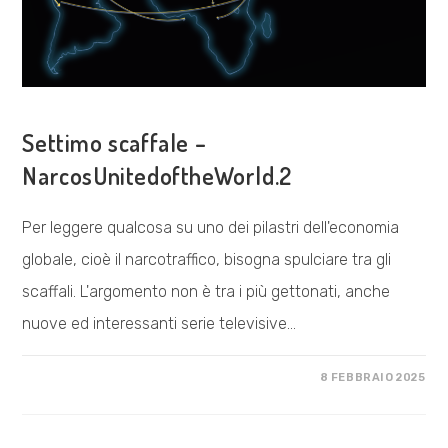
ESPLORAZIONI
Settimo scaffale –
NarcosUnitedoftheWorld.2
Per leggere qualcosa su uno dei pilastri dell'economia
globale, cioè il narcotraffico, bisogna spulciare tra gli
scaffali. L'argomento non è tra i più gettonati, anche
nuove ed interessanti serie televisive…
SU
COMMENTI DISABILITATI
8 FEBBRAIO 2025
SETTIMO
SCAFFALE
–
NARCOSUNITEDOFTHEWORLD.2