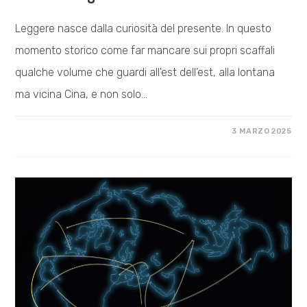
Leggere nasce dalla curiosità del presente. In questo
momento storico come far mancare sui propri scaffali
qualche volume che guardi all'est dell’est, alla lontana
ma vicina Cina, e non solo…
SU
COMMENTI DISABILITATI
3 MARZO 2025
SETTIMO
SCAFFALE
–
L’ASIA
NON
FINISCE
IN
CINA.
DIALOGO
CON
SIMONE
PIERANNI