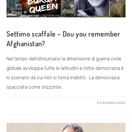
ESPLORAZIONI
Settimo scaffale – Dou you remember
Afghanistan?
Nel tempo dell'oltreumano la dimensione di guerra civile
globale avviluppa tutte le latitudini e l'oltre democrazia è
lo scenario da cui non si torna indietro. La democrazia
spacciata come orizzonte…
SU
COMMENTI DISABILITATI
23 GIUGNO 2025
SETTIMO
SCAFFALE
–
DOU
YOU
REMEMBER
AFGHANISTAN?