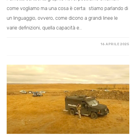
come vogliamo ma una cosa è certa: stiamo parlando di
un linguaggio, ovvero, come dicono a grandi linee le
varie definizioni, quella capacità e…
SU
COMMENTI DISABILITATI
16 APRILE 2025
SETTIMO
SCAFFALE
–
#MALEDETTIFUMETTI.
DIALOGO
CON
CLAUDIO
CALIA
TRA
BELLEZZA,
IRAQ,
MANGA,
IA
E
GIOVANI
LETTORI