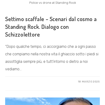
Police vs drone at Standing Rock
ESPLORAZIONI
Settimo scaffale – Scenari dal cosmo a
Standing Rock. Dialogo con
Schizzolettore
“Dopo qualche tempo, ci accorgiamo che a ogni passo
che compiamo nella nostra vita il ghiaccio sotto i piedi si
assottiglia sempre più, e tutt’intorno o dietro a noi
vediamo…
SU
COMMENTI DISABILITATI
18 MARZO 2025
SETTIMO
SCAFFALE
–
SCENARI
DAL
COSMO
A