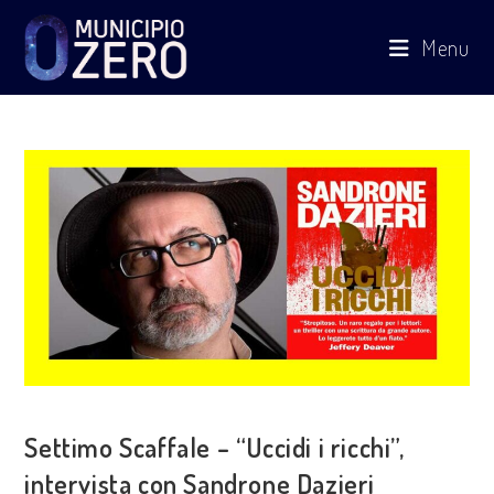
Salta
Menu
al
contenuto
ESPLORAZIONI
Settimo Scaffale – “Uccidi i ricchi”,
intervista con Sandrone Dazieri