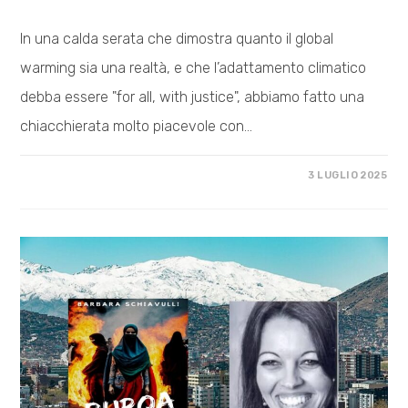
In una calda serata che dimostra quanto il global
warming sia una realtà, e che l’adattamento climatico
debba essere "for all, with justice", abbiamo fatto una
chiacchierata molto piacevole con…
SU
COMMENTI DISABILITATI
3 LUGLIO 2025
SETTIMO
SCAFFALE
–
“UCCIDI
I
RICCHI”,
INTERVISTA
CON
SANDRONE
DAZIERI