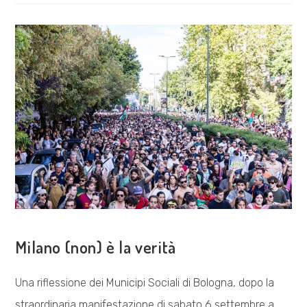
DELLA
RETE
A
PIENO
REGIME
COSA FACCIAMO
Milano (non) è la verità
Una riflessione dei Municipi Sociali di Bologna, dopo la
straordinaria manifestazione di sabato 6 settembre a