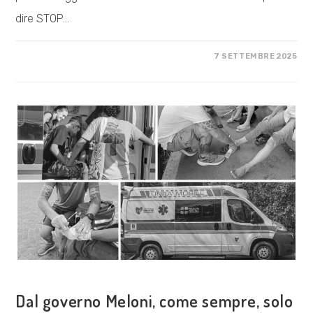
dire STOP…
SU
COMMENTI DISABILITATI
7 SETTEMBRE 2025
TIFIAMO
ANCORA
PALESTINA!
SHOW
ISRAEL
THE
RED
CARD.
COSA FACCIAMO
Dal governo Meloni, come sempre, solo