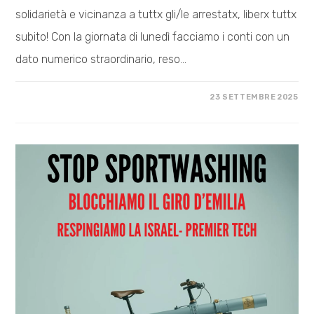
solidarietà e vicinanza a tuttx gli/le arrestatx, liberx tuttx
subito! Con la giornata di lunedì facciamo i conti con un
dato numerico straordinario, reso…
SU
COMMENTI DISABILITATI
23 SETTEMBRE 2025
FREE
PALESTINE,
FREE
EUROPE!