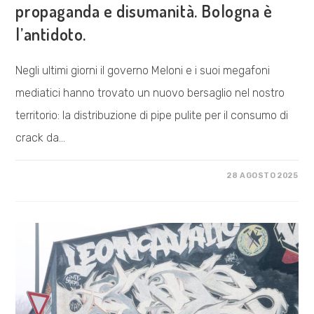
propaganda e disumanità. Bologna è
l’antidoto.
Negli ultimi giorni il governo Meloni e i suoi megafoni
mediatici hanno trovato un nuovo bersaglio nel nostro
territorio: la distribuzione di pipe pulite per il consumo di
crack da…
SU
COMMENTI DISABILITATI
28 AGOSTO 2025
DAL
GOVERNO
MELONI,
COME
SEMPRE,
SOLO
PROPAGANDA
E
DISUMANITÀ.
BOLOGNA
È
L’ANTIDOTO.