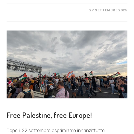
SU
COMMENTI DISABILITATI
27 SETTEMBRE 2025
STOP
SPORTWASHING!
A
BOLOGNA
NON
SI
PASSA
COSA FACCIAMO
Free Palestine, free Europe!
Dopo il 22 settembre esprimiamo innanzittutto