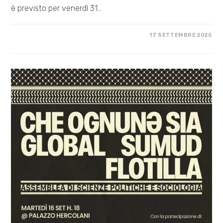
è previsto per venerdì 31…
SU
COMMENTI DISABILITATI
17 SETTEMBRE 2025
DALL’ALBANIA
ALL’EUROPA:
ABOLIAMO
I
CENTRI
DI
DETENZIONE