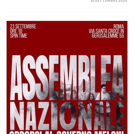
SU
COMMENTI DISABILITATI
12 SETTEMBRE 2025
CHE
OGNUNƏ
SIA
GLOBAL
SUMUD
FLOTILLA