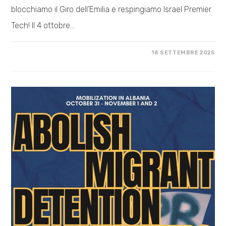
blocchiamo il Giro dell'Emilia e respingiamo Israel Premier
Tech! Il 4 ottobre…
SU
COMMENTI DISABILITATI
18 SETTEMBRE 2025
STOP
SPORTWASHING,
BLOCCHIAMO
IL
GIRO
DELL’EMILIA!