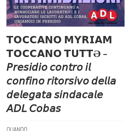
𝗧𝗢𝗖𝗖𝗔𝗡𝗢 𝗠𝗬𝗥𝗜𝗔𝗠
𝗧𝗢𝗖𝗖𝗔𝗡𝗢 𝗧𝗨𝗧𝗧Ə –
𝘗𝘳𝘦𝘴𝘪𝘥𝘪𝘰 𝘤𝘰𝘯𝘵𝘳𝘰 𝘪𝘭
𝘤𝘰𝘯𝘧𝘪𝘯𝘰 𝘳𝘪𝘵𝘰𝘳𝘴𝘪𝘷𝘰 𝘥𝘦𝘭𝘭𝘢
𝘥𝘦𝘭𝘦𝘨𝘢𝘵𝘢 𝘴𝘪𝘯𝘥𝘢𝘤𝘢𝘭𝘦
𝘈𝘋𝘓 𝘊𝘰𝘣𝘢𝘴
QUANDO