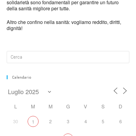
solidarietà sono fondamentali per garantire un futuro
della sanità migliore per tuttə.
Altro che confino nella sanità: vogliamo reddito, diritti,
dignità!
Calendario
L
M
M
G
V
S
D
30
2
3
4
5
6
1