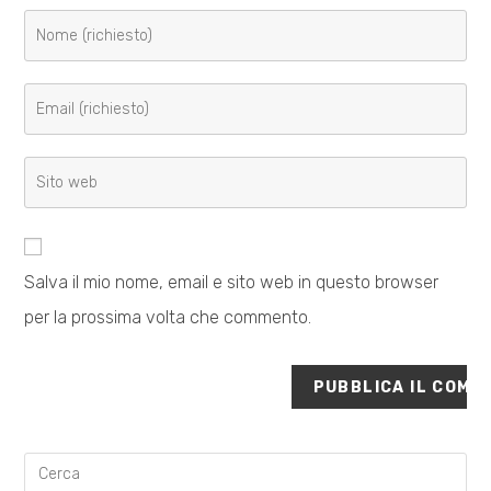
Inserisci
il
tuo
Inserisci
nome
il
o
tuo
Inserisci
nome
indirizzo
l'URL
utente
email
del
per
per
sito
commentare
commentare
Salva il mio nome, email e sito web in questo browser
web
per la prossima volta che commento.
(facoltativo)