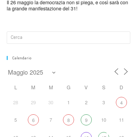
Il 26 maggio la democrazia non si piega, e così sarà con
la grande manifestazione del 31!
Calendario
L
M
M
G
V
S
D
28
29
30
1
2
3
4
5
7
10
11
6
8
9