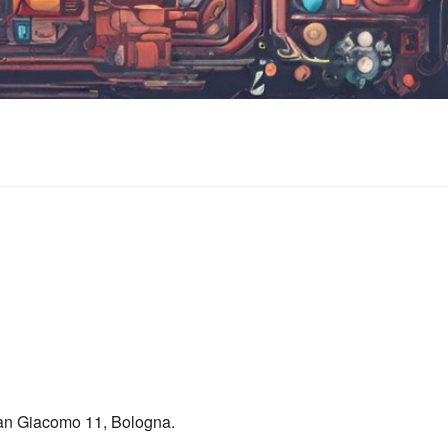
endar
iCalendar
Offi
 san Giacomo 11, Bologna.