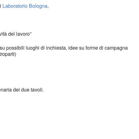
di
Laboratorio Bologna
.
ità del lavoro”
 su possibili luoghi di inchiesta, idee su forme di campagna
roparti)
naria dei due tavoli.