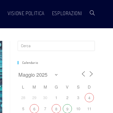
VISIONE POLITICA
ESPLORAZIONI
Attiva/disattiva
la
ricerca
Calendario
sul
L
M
M
G
V
S
D
28
29
30
1
2
3
4
sito
5
7
10
11
6
8
9