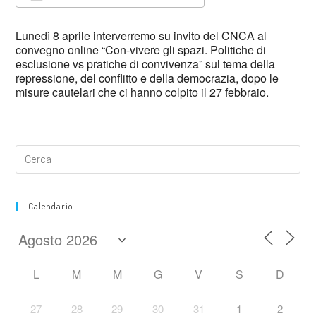
Download ICS
Google Calendar
Lunedì 8 aprile interverremo su invito del CNCA al
convegno online “Con-vivere gli spazi. Politiche di
esclusione vs pratiche di convivenza” sul tema della
repressione, del conflitto e della democrazia, dopo le
misure cautelari che ci hanno colpito il 27 febbraio.
Calendario
L
M
M
G
V
S
D
27
28
29
30
31
1
2