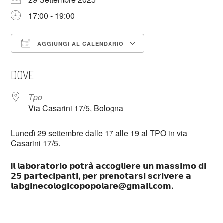
17:00 - 19:00
AGGIUNGI AL CALENDARIO
Download ICS
Google Calendar
DOVE
Tpo
Via Casarini 17/5, Bologna
Lunedì 29 settembre dalle 17 alle 19 al TPO in via
Casarini 17/5.
I𝗹 𝗹𝗮𝗯𝗼𝗿𝗮𝘁𝗼𝗿𝗶𝗼 𝗽𝗼𝘁𝗿𝗮̀ 𝗮𝗰𝗰𝗼𝗴𝗹𝗶𝗲𝗿𝗲 𝘂𝗻 𝗺𝗮𝘀𝘀𝗶𝗺𝗼 𝗱𝗶
𝟮𝟱 𝗽𝗮𝗿𝘁𝗲𝗰𝗶𝗽𝗮𝗻𝘁𝗶, 𝗽𝗲𝗿 𝗽𝗿𝗲𝗻𝗼𝘁𝗮𝗿𝘀𝗶 𝘀𝗰𝗿𝗶𝘃𝗲𝗿𝗲 𝗮
𝗹𝗮𝗯𝗴𝗶𝗻𝗲𝗰𝗼𝗹𝗼𝗴𝗶𝗰𝗼𝗽𝗼𝗽𝗼𝗹𝗮𝗿𝗲@𝗴𝗺𝗮𝗶𝗹.𝗰𝗼𝗺.