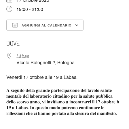
19:00 - 21:00
AGGIUNGI AL CALENDARIO
Download ICS
Google Calendar
DOVE
Làbas
Vicolo Bolognetti 2, Bologna
Venerdì 17 ottobre alle 19 a Làbas.
𝐀 𝐬𝐞𝐠𝐮𝐢𝐭𝐨 𝐝𝐞𝐥𝐥𝐚 𝐠𝐫𝐚𝐧𝐝𝐞 𝐩𝐚𝐫𝐭𝐞𝐜𝐢𝐩𝐚𝐳𝐢𝐨𝐧𝐞 𝐝𝐞𝐥 𝐭𝐚𝐯𝐨𝐥𝐨 𝐬𝐚𝐥𝐮𝐭𝐞
𝐦𝐞𝐧𝐭𝐚𝐥𝐞 𝐝𝐞𝐥 𝐥𝐚𝐛𝐨𝐫𝐚𝐭𝐨𝐫𝐢𝐨 𝐜𝐢𝐭𝐭𝐚𝐝𝐢𝐧𝐨 𝐩𝐞𝐫 𝐥𝐚 𝐬𝐚𝐥𝐮𝐭𝐞 𝐩𝐮𝐛𝐛𝐥𝐢𝐜𝐚
𝐝𝐞𝐥𝐥𝐨 𝐬𝐜𝐨𝐫𝐬𝐨 𝐚𝐧𝐧𝐨, 𝐯𝐢 𝐢𝐧𝐯𝐢𝐭𝐢𝐚𝐦𝐨 𝐚 𝐢𝐧𝐜𝐨𝐧𝐭𝐫𝐚𝐫𝐜𝐢 𝐢𝐥 𝟏𝟕 𝐨𝐭𝐭𝐨𝐛𝐫𝐞 𝐡
𝟏𝟗 𝐚 𝐋𝐚̀𝐛𝐚𝐬. 𝐈𝐧 𝐪𝐮𝐞𝐬𝐭𝐨 𝐦𝐨𝐝𝐨 𝐩𝐨𝐭𝐫𝐞𝐦𝐨 𝐜𝐨𝐧𝐭𝐢𝐧𝐮𝐚𝐫𝐞 𝐥𝐞
𝐫𝐢𝐟𝐥𝐞𝐬𝐬𝐢𝐨𝐧𝐢 𝐜𝐡𝐞 𝐜𝐢 𝐡𝐚𝐧𝐧𝐨 𝐩𝐨𝐫𝐭𝐚𝐭𝐨 𝐚𝐥𝐥𝐚 𝐬𝐭𝐞𝐬𝐮𝐫𝐚 𝐝𝐞𝐥 𝐦𝐚𝐧𝐢𝐟𝐞𝐬𝐭𝐨.