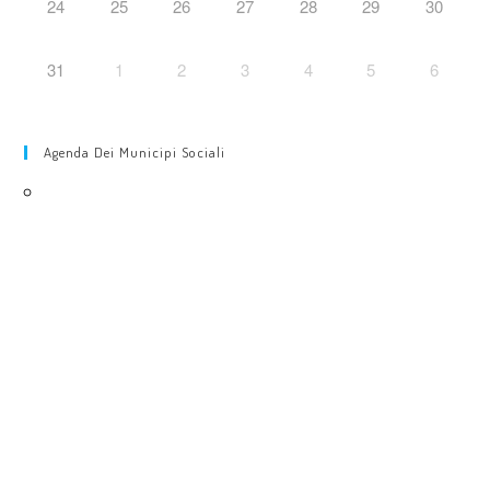
24
25
26
27
28
29
30
31
1
2
3
4
5
6
Agenda Dei Municipi Sociali