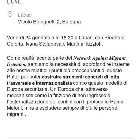
DOVE
Làbas
Vicolo Bolognetti 2, Bologna
Venerdì 24 gennaio alle 18.30 a Làbas, con Eleonora
Celoria, Ivana Stojanova e Martina Tazzioli.
Come realtà facente parte del 𝑵𝒆𝒕𝒘𝒐𝒓𝒌 𝑨𝒈𝒂𝒊𝒏𝒔𝒕 𝑴𝒊𝒈𝒓𝒂𝒏𝒕
𝑫𝒆𝒕𝒆𝒏𝒕𝒊𝒐𝒏 sentiamo la necessità di approfondire insieme
alle nostre relatrici i punti più preoccupanti di questo
Patto, per poter 𝗰𝗼𝘀𝘁𝗿𝘂𝗶𝗿𝗲 𝘀𝘁𝗿𝘂𝗺𝗲𝗻𝘁𝗶 𝗰𝗼𝗻𝗰𝗿𝗲𝘁𝗶 𝗱𝗶 𝗹𝗼𝘁𝘁𝗮
𝘁𝗿𝗮𝘀𝘃𝗲𝗿𝘀𝗮𝗹𝗲 𝗲 𝗶𝗻𝘁𝗲𝗿𝗻𝗮𝘇𝗶𝗼𝗻𝗮𝗹𝗶𝘀𝘁𝗮 contro questo modello di
Europa securitaria. Un’Europa che, attraverso
meccanismi come la finzione di non ingresso e
l’esternalizzazione dei confini con il protocollo Rama-
Meloni, mira a escludere sempre di più le persone
migranti.