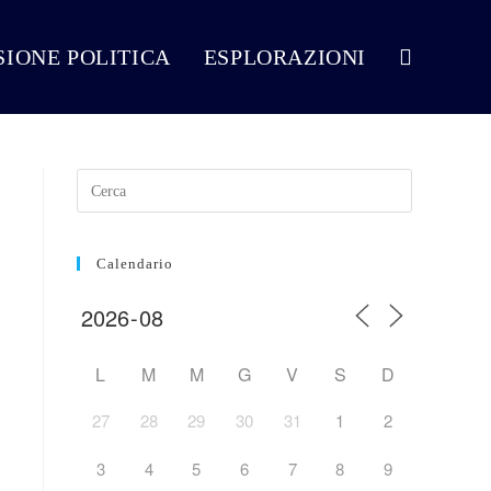
VISIONE POLITICA
ESPLORAZIONI
Attiva/disattiva
la
ricerca
Calendario
sul
L
M
M
G
V
S
D
27
28
29
30
31
1
2
sito
3
4
5
6
7
8
9