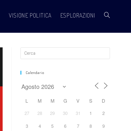
VISIONE POLITICA
ESPLORAZIONI
Attiva/disattiva
la
ricerca
Calendario
sul
L
M
M
G
V
S
D
27
28
29
30
31
1
2
sito
3
4
5
6
7
8
9