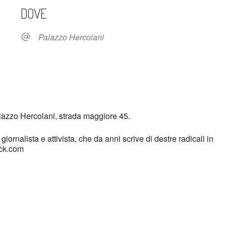
DOVE
Palazzo Hercolani
endar
iCalendar
Offi
alazzo Hercolani, strada maggiore 45.
iornalista e attivista, che da anni scrive di destre radicali in
ack.com