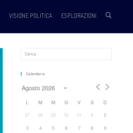
VISIONE POLITICA
ESPLORAZIONI
Attiva/disattiva
la
ricerca
Calendario
sul
L
M
M
G
V
S
D
27
28
29
30
31
1
2
sito
3
4
5
6
7
8
9