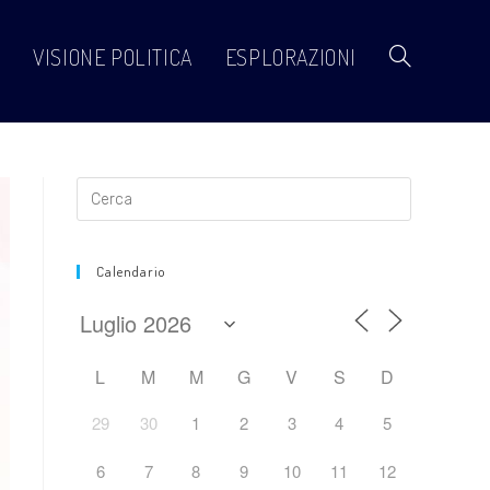
VISIONE POLITICA
ESPLORAZIONI
Attiva/disattiva
la
ricerca
Calendario
sul
L
M
M
G
V
S
D
29
30
1
2
3
4
5
sito
6
7
8
9
10
11
12