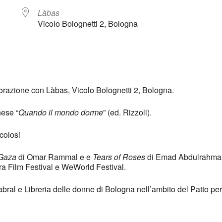
Làbas
Vicolo Bolognetti 2, Bologna
endar
iCalendar
Offi
orazione con Làbas, Vicolo Bolognetti 2, Bologna.
nese “
Quando il mondo dorme
” (ed. Rizzoli).
colosi
 Gaza
di Omar Rammal e e
Tears of Roses
di Emad Abdulrahma
a Film Festival e WeWorld Festival.
bral e Libreria delle donne di Bologna nell’ambito del Patto per