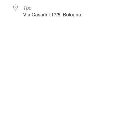
Tpo
Via Casarini 17/5, Bologna
endar
iCalendar
Offi