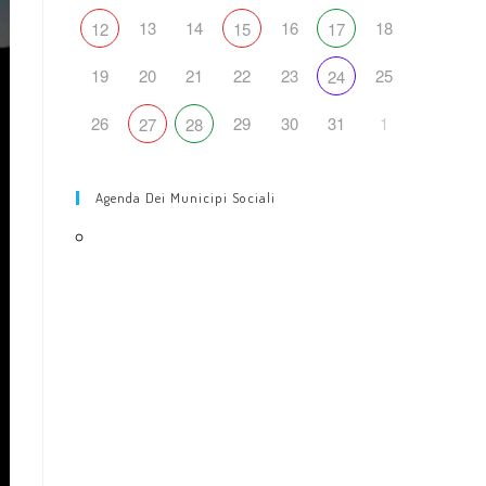
web
13
14
16
18
12
15
17
19
20
21
22
23
25
24
26
29
30
31
1
27
28
Agenda Dei Municipi Sociali