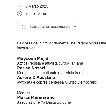
6 Marzo 2025
19:00 - 21:00
AGGIUNGI AL CALENDARIO
Download ICS
Google Cal
La difesa dei diritti fondamentali nei regimi oppressivi
Incontro con:
𝗠𝗮𝘆𝘀𝗼𝗼𝗻 𝗠𝗮𝗷𝗶𝗱𝗶
Attrice, regista e attivista curdo-iraniana
𝗣𝗮𝗿𝗶𝘀𝗮 𝗡𝗮𝘇𝗮𝗿𝗶
Mediatrice interculturale e attivista iraniana
𝗔𝘂𝗿𝗼𝗿𝗮 𝗗’𝗔𝗴𝗼𝘀𝘁𝗶𝗻𝗼
avvocata e copresidentessa Giuristi Democratici
Modera
𝗠𝗮𝗿𝘁𝗮 𝗠𝗮𝗻𝗻𝗮𝗿𝗮𝗻𝗼
Associazione Ya Basta Bologna