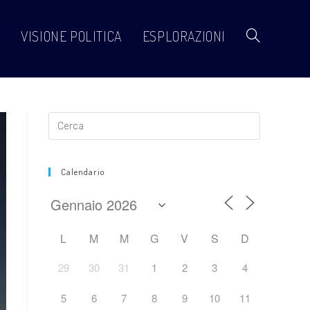
VISIONE POLITICA
ESPLORAZIONI
Attiva/disattiva
la
ricerca
Calendario
sul
L
M
M
G
V
S
D
29
30
31
1
2
3
4
sito
5
6
7
8
9
10
11