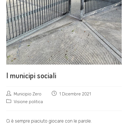
I municipi sociali
Autore
Articolo
Municipio Zero
1 Dicembre 2021
dell'articolo:
pubblicato:
Categoria
Visione politica
dell'articolo:
Ci è sempre piaciuto giocare con le parole.