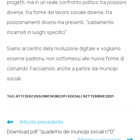
progetti, ma in un reale confronto politico tra posizioni
diverse, tra forme del lavoro sociale diverse, tra
posizionamenti diversi ma presenti, “saldamente
incarnati in luoghi specifici”.
Siamo al centro della rivoluzione digitale e vogliamo
esserne padronə, non sottomessi alle nuove forme di
comando. Facciamolo anche a partire dai municipi
sociali.
TAG:
ATTI DISCUSSIONE MUNICIPI SOCIALI SETTEMBRE 2021
Leggi
Articolo precedente
altri
Download pdf “quaderno dei municipi sociali n°0”
articoli
Articolo successivo