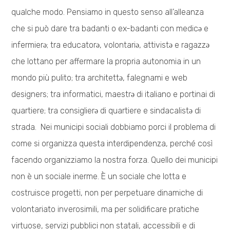
qualche modo. Pensiamo in questo senso all’alleanza
che si può dare tra badanti o ex-badanti con medicə e
infermierə; tra educatorə, volontariə, attivistə e ragazzə
che lottano per affermare la propria autonomia in un
mondo più pulito; tra architettə, falegnami e web
designers; tra informatici, maestrə di italiano e portinai di
quartiere; tra consiglierə di quartiere e sindacalistə di
strada. Nei municipi sociali dobbiamo porci il problema di
come si organizza questa interdipendenza, perché così
facendo organizziamo la nostra forza. Quello dei municipi
non è un sociale inerme. È un sociale che lotta e
costruisce progetti, non per perpetuare dinamiche di
volontariato inverosimili, ma per solidificare pratiche
virtuose, servizi pubblici non statali, accessibili e di