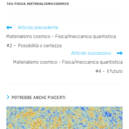
TAG:
FISICA
,
MATERIALISMO COSMICO
Leggi
Articolo precedente
altri
Materialismo cosmico – Fisica/meccanica quantistica
articoli
#2 – Possibilità o certezza
Articolo successivo
Materialismo cosmico – Fisica/meccanica quantistica
#4 – Il futuro
POTREBBE ANCHE PIACERTI