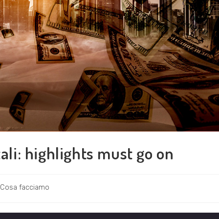
tali: highlights must go on
egoria
Cosa facciamo
'articolo: