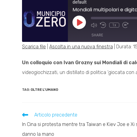
default
Mondiali multipolari e digit
Play
1x
Mute/Unmute
Rewind
Fast
Episode
Episode
10
Forwa
SHARE
Seconds
30
secon
Scarica file
|
Ascolta in una nuova finestra
|
Durata: 1
SHARE
Un colloquio con
Ivan Grozny sui Mondiali di cal
LINK
videogiochizzati, un distillato di politica ‘giocata con 
EMBED
TAG:
OLTRE L'UMANO
Leggi
Articolo precedente
altri
In Cina si protesta mentre tra Taiwan e Kiev Joe e Xi 
articoli
danno la mano