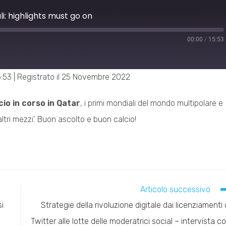
ali: highlights must go on
00:00
/
15:53
rd
ds
5:53
|
Registrato il 25 Novembre 2022
cio in corso in Qatar
, i primi mondiali del mondo multipolare e
altri mezzi’. Buon ascolto e buon calcio!
Articolo successivo
si
Strategie della rivoluzione digitale dai licenziamenti 
Twitter alle lotte delle moderatrici social – intervista c