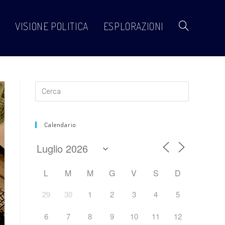
VISIONE POLITICA
ESPLORAZIONI
Attiva/disattiva
la
ricerca
Calendario
sul
L
M
M
G
V
S
D
29
30
1
2
3
4
5
sito
6
7
8
9
10
11
12