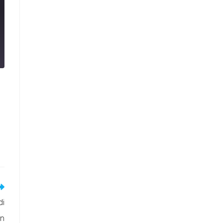
di
on