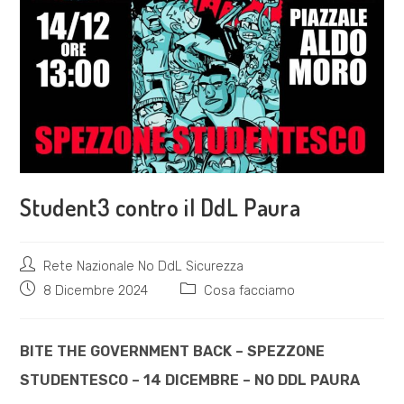
Student3 contro il DdL Paura
Autore
Rete Nazionale No DdL Sicurezza
dell'articolo:
Articolo
Categoria
8 Dicembre 2024
Cosa facciamo
pubblicato:
dell'articolo:
BITE THE GOVERNMENT BACK – SPEZZONE
STUDENTESCO – 14 DICEMBRE – NO DDL PAURA