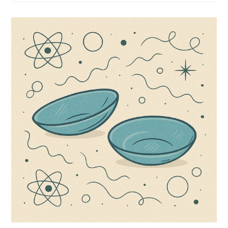
–
FISICA/MECCANICA
QUANTISTICA
#4
–
IL
FUTURO