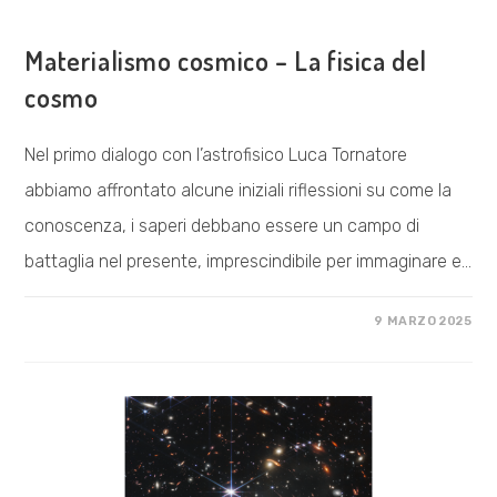
ESPLORAZIONI
Materialismo cosmico – La fisica del
cosmo
Nel primo dialogo con l’astrofisico Luca Tornatore
abbiamo affrontato alcune iniziali riflessioni su come la
conoscenza, i saperi debbano essere un campo di
battaglia nel presente, imprescindibile per immaginare e…
SU
COMMENTI DISABILITATI
9 MARZO 2025
MATERIALISMO
COSMICO
–
LA
FISICA
DEL
COSMO