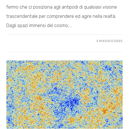
fermo che ci posiziona agli antipodi di qualsiasi visione
trascendentale per comprendere ed agire nella realtà.
Dagli spazi immensi del cosmo,…
SU
COMMENTI DISABILITATI
3 MAGGIO 2025
MATERIALISMO
COSMICO
–
FISICA/MECCANICA
QUANTISTICA
#1
–
L’INIZIO