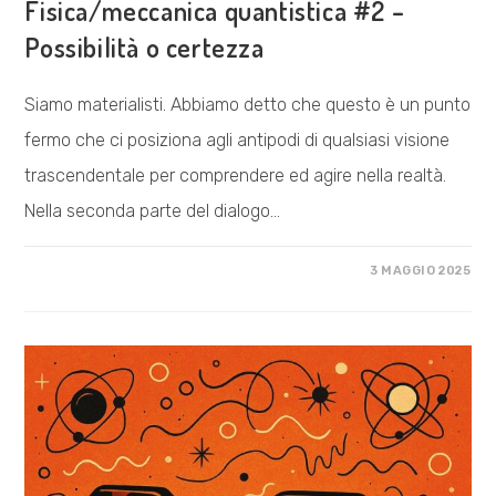
Fisica/meccanica quantistica #2 –
Possibilità o certezza
Siamo materialisti. Abbiamo detto che questo è un punto
fermo che ci posiziona agli antipodi di qualsiasi visione
trascendentale per comprendere ed agire nella realtà.
Nella seconda parte del dialogo…
SU
COMMENTI DISABILITATI
3 MAGGIO 2025
MATERIALISMO
COSMICO
–
FISICA/MECCANICA
QUANTISTICA
#2
–
POSSIBILITÀ
O
CERTEZZA