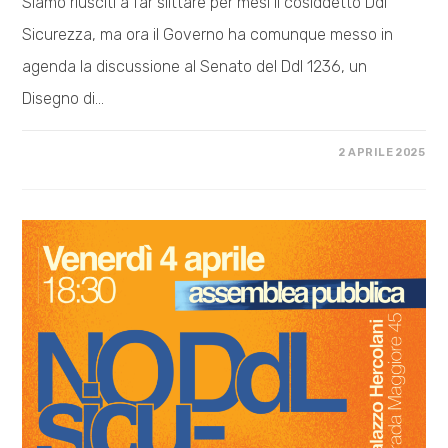
Siamo riusciti a far slittare per mesi il cosiddetto Ddl
Sicurezza, ma ora il Governo ha comunque messo in
agenda la discussione al Senato del Ddl 1236, un
Disegno di…
SU
COMMENTI DISABILITATI
2 APRILE 2025
IL
15
E
16
APRILE
IL
DDL
SICUREZZA
IN
AULA.
PRONTE
A
RESPINGERE
L’ATTACCO
AUTORITARIO