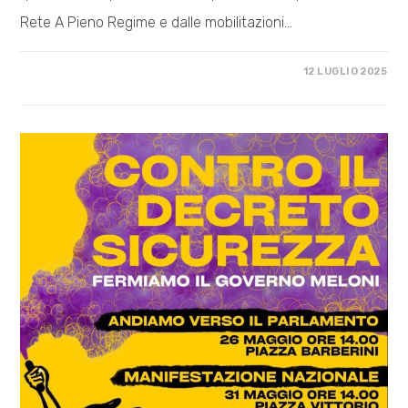
Rete A Pieno Regime e dalle mobilitazioni…
SU
COMMENTI DISABILITATI
12 LUGLIO 2025
PER
UN’OPPOSIZIONE
SOCIALE
AL
GOVERNO
MELONI
–
ASSEMBLEA
NAZIONALE
DOMENICA
21
SETTEMBRE
A
ROMA