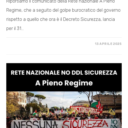
Riportiamo il comunicato della Rete nazionale A Pieno
Regime, che a seguito del golpe burocratico del governo
rispetto a quello che ora è il Decreto Sicurezza, lancia
per il 31…
SU
COMMENTI DISABILITATI
13 APRILE 2025
A
PIENO
REGIME
PER
FERMARE
IL
PIANO
AUTORITARIO
DEL
GOVERNO
MELONI