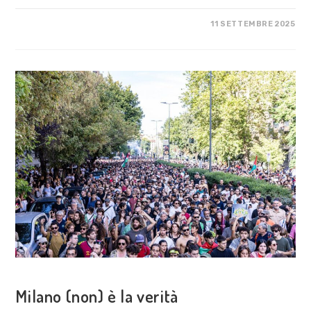
SU
COMMENTI DISABILITATI
11 SETTEMBRE 2025
ASSEMBLEA
NAZIONALE
DELLA
RETE
A
PIENO
REGIME
COSA FACCIAMO
Milano (non) è la verità