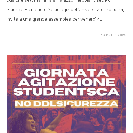
qualche settimana fa a Palazzo Hercolani, sede di
Scienze Politiche e Sociologia dell'Università di Bologna,
invita a una grande assemblea per venerdì 4…
SU
COMMENTI DISABILITATI
1 APRILE 2025
ASSEMBLEA
NO
DDL
SICUREZZA
IN
UNIVERSITÀ
A
BOLOGNA