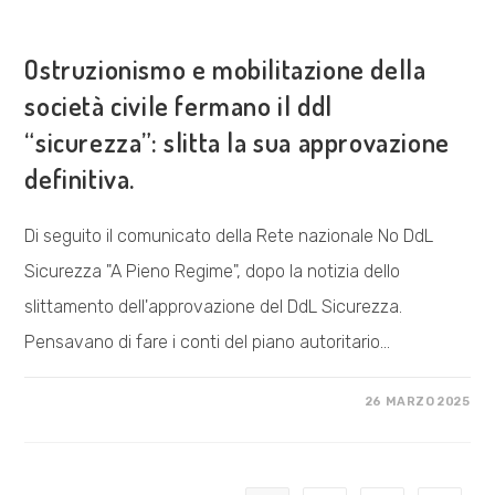
COSA FACCIAMO
Ostruzionismo e mobilitazione della
società civile fermano il ddl
“sicurezza”: slitta la sua approvazione
definitiva.
Di seguito il comunicato della Rete nazionale No DdL
Sicurezza "A Pieno Regime", dopo la notizia dello
slittamento dell'approvazione del DdL Sicurezza.
Pensavano di fare i conti del piano autoritario…
SU
COMMENTI DISABILITATI
26 MARZO 2025
OSTRUZIONISMO
E
MOBILITAZIONE
DELLA
SOCIETÀ
CIVILE