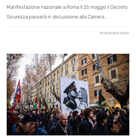
Manifestazione nazionale a Roma Il 26 maggio il Decreto
Sicurezza passerà in discussione alla Camera.…
SU
COMMENTI DISABILITATI
18 MAGGIO 2025
CONTRO
IL
DECRETO
SICUREZZA
–
FERMIAMO
IL
GOVERNO
MELONI