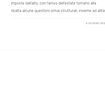
imposte dall’alto, con l’arrivo dell’estate tornano alla
ribalta alcune questioni ormai strutturali, insieme ad altr
SU
COMMENTI DISABILITATI
6 GIUGNO 20
SOTTO
IL
CIELO
DI
PESCAROLA:
LOTTE
E
PROSPETTIVE
DI
CHI
LA
ANIMA.
ASSEMBLEA
POPOLARE