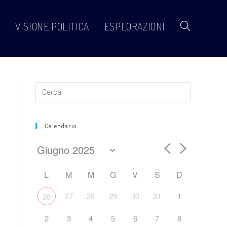
VISIONE POLITICA
ESPLORAZIONI
Attiva/disattiva
la
ricerca
Calendario
sul
L
M
M
G
V
S
D
27
28
29
30
31
1
26
sito
2
3
4
5
6
7
8