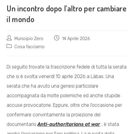
Un incontro dopo l’altro per cambiare
il mondo
Autore
Articolo
Municipio Zero
14 Aprile 2026
dell'articolo:
pubblicato:
Categoria
Cosa facciamo
dell'articolo:
Di seguito trovate la trascrizione fedele di tutta la serata
che si è svolta venerdì 10 aprile 2026 a Làbas. Una
serata che ha avuto una genesi particolare
accompagnata da molte polemiche ed anche stupide
accuse provocatorie. Eppure, oltre che l’occasione per
confermare convintamente la proiezione del
documentario
Anti-authoritarians at war
, è stata
anche l’occasione per fare politica. La riuscita della