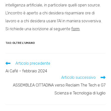
intelligenza artificiale, in particolare quelli open source.
L’incontro è aperto a chi desidera risparmiare ore di
lavoro e a chi desidera usare l’AI in maniera sovversiva.
Si richiede una iscrizione al seguente
form
.
TAG:
OLTRE L'UMANO
Leggi
Articolo precedente
altri
Ai Café – febbraio 2024
articoli
Articolo successivo
ASSEMBLEA CITTADINA verso Reclaim The Tech e G7
Scienza e Tecnologia di luglio