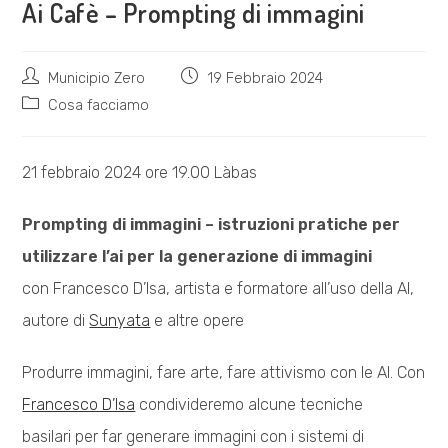
Ai Cafè – Prompting di immagini
Autore
Articolo
Municipio Zero
19 Febbraio 2024
dell'articolo:
pubblicato:
Categoria
Cosa facciamo
dell'articolo:
21 febbraio 2024 ore 19.00 Làbas
Prompting di immagini – istruzioni pratiche per
utilizzare l’ai per la generazione di immagini
con Francesco D’Isa, artista e formatore all’uso della AI,
autore di
Sunyata
e altre opere
Produrre immagini, fare arte, fare attivismo con le AI. Con
Francesco D’Isa
condivideremo alcune tecniche
basilari per far generare immagini con i sistemi di