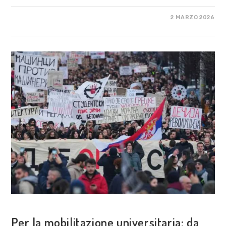
SU
COMMENTI DISABILITATI
2 MARZO 2026
ASSEMBLEA
UNIVERSITARIA
CONTRO
I
RE
E
LE
LORO
GUERRE
COSA FACCIAMO
Per la mobilitazione universitaria: da