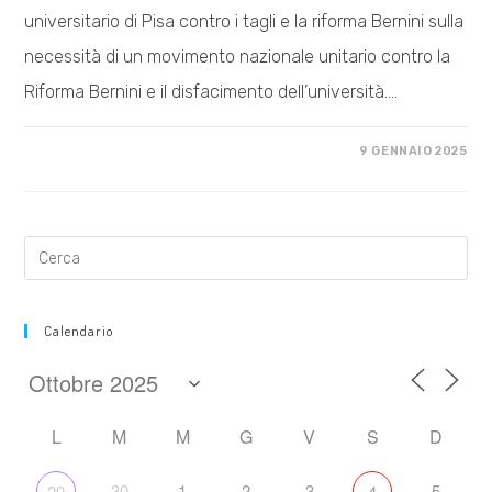
universitario di Pisa contro i tagli e la riforma Bernini sulla
necessità di un movimento nazionale unitario contro la
Riforma Bernini e il disfacimento dell’università.…
SU
COMMENTI DISABILITATI
9 GENNAIO 2025
MOBILITIAMOCI
PER
L’UNIVERSITÀ
PUBBLICA
Calendario
L
M
M
G
V
S
D
30
1
2
3
5
29
4