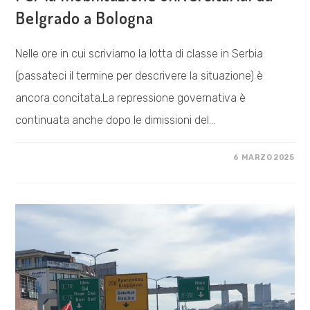
Belgrado a Bologna
Nelle ore in cui scriviamo la lotta di classe in Serbia
(passateci il termine per descrivere la situazione) è
ancora concitata.La repressione governativa è
continuata anche dopo le dimissioni del…
SU
COMMENTI DISABILITATI
6 MARZO 2025
PER
LA
MOBILITAZIONE
UNIVERSITARIA:
DA
BELGRADO
A
BOLOGNA