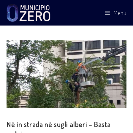
Salta
Menu
al
contenuto
COSA FACCIAMO
Né in strada né sugli alberi – Basta