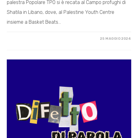
palestra Popolare TPO si è recata al Campo profughi di
Shatila in Libano, dove, al Palestine Youth Centre
insieme a Basket Beats…
SU
COMMENTI DISABILITATI
25 MAGGIO 2024
DAL
CAMPO
PROFUGHI
DI
SHATILA
IN
LIBANO
–
A
CURA
DELLA
DELEGAZIONE
DI
BOXE
TPO