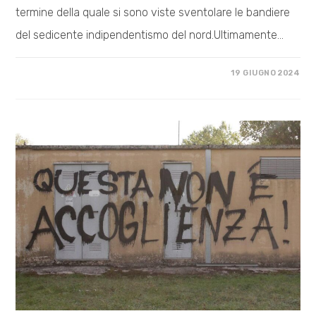
termine della quale si sono viste sventolare le bandiere
del sedicente indipendentismo del nord.Ultimamente…
SU
COMMENTI DISABILITATI
19 GIUGNO 2024
L’AUTONOMIA
DIFFERENZIATA
METTE
LA
PIETRA
TOMBALE
SUL
SERVIZIO
SANITARIO
NAZIONALE