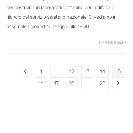
per costruire un laboratorio cittadino per la difesa e il
rilancio del servizio sanitario nazionale. Ci vediamo in
assemblea giovedì 16 maggio alle 18:30…
SU
COMMENTI DISABILITATI
6 MAGGIO 2024
LA
SALUTE
E’
DI
TUTTƏ,
DEVE
ESSERE
1
…
12
13
14
15
Vai alla pagina precedente
PUBBLICA!
16
17
18
…
28
Vai alla