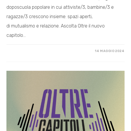
doposcuola popolare in cui attiviste/3, bambine/3 e
ragazze/3 crescono insieme: spazi aperti,
di mutualismo e relazione. Ascolta Oltre il nuovo
capitolo…
SU
COMMENTI DISABILITATI
14 MAGGIO 2024
OLTRE
#6
EDUCAZIONE
E
SPAZI
DI
COMUNITÀ