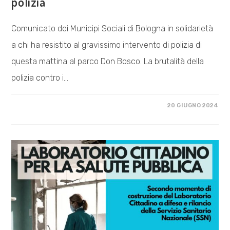
polizia
Comunicato dei Municipi Sociali di Bologna in solidarietà
a chi ha resistito al gravissimo intervento di polizia di
questa mattina al parco Don Bosco. La brutalità della
polizia contro i…
SU
COMMENTI DISABILITATI
20 GIUGNO 2024
NÉ
IN
STRADA
NÉ
SUGLI
ALBERI
–
BASTA
POLIZIA