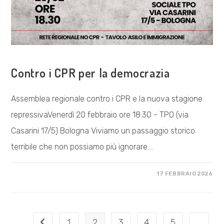
COSA FACCIAMO
Contro i CPR per la democrazia
Assemblea regionale contro i CPR e la nuova stagione
repressivaVenerdì 20 febbraio ore 18:30 - TPO (via
Casarini 17/5) Bologna Viviamo un passaggio storico
terribile che non possiamo più ignorare.…
SU
COMMENTI DISABILITATI
17 FEBBRAIO 2026
CONTRO
I
CPR
PER
LA
DEMOCRAZIA
1
2
3
4
5
…
Vai alla pagina precedente