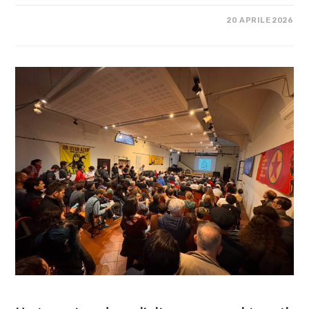
SU
COMMENTI DISABILITATI
20 APRILE 2026
QUANTO
COSTA
LA
LIBERTÀ?
0
€
SIGNOR
PREFETTO
COSA FACCIAMO