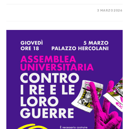
SU
COMMENTI DISABILITATI
3 MARZO 2026
WE
WANT
DEMOCRACY
IN
EUROPE!