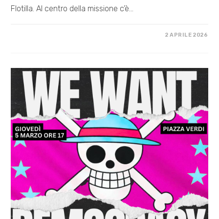
Flotilla. Al centro della missione c’è…
SU
COMMENTI DISABILITATI
2 APRILE 2026
SUMUD
IN
LOTTA
VERSO
LA
PALESTINA