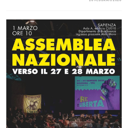
COMMENTI DISABILITATI
26 FEBBRAIO 2026
NO
AL
GOVERNO
MELONI
–
MANIFESTAZIONE
REGIONALE
A
BOLOGNA