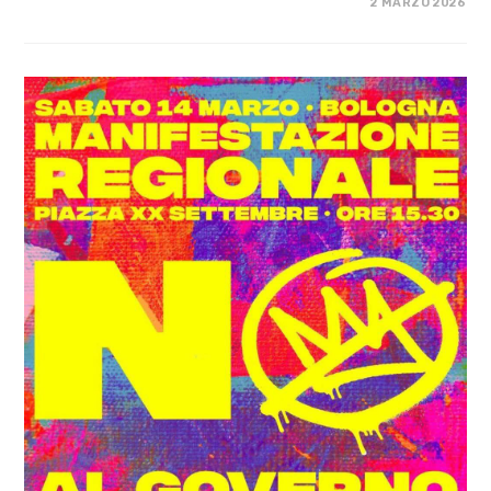
SU
COMMENTI DISABILITATI
2 MARZO 2026
ASSEMBLEA
UNIVERSITARIA
CONTRO
I
RE
E
LE
LORO
GUERRE