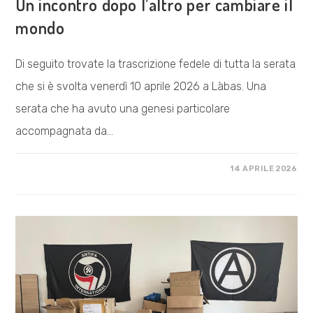
Un incontro dopo l’altro per cambiare il
mondo
Di seguito trovate la trascrizione fedele di tutta la serata
che si è svolta venerdì 10 aprile 2026 a Làbas. Una
serata che ha avuto una genesi particolare
accompagnata da…
SU
COMMENTI DISABILITATI
14 APRILE 2026
UN
INCONTRO
DOPO
L’ALTRO
PER
CAMBIARE
IL
MONDO