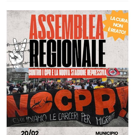
VERSO
IL
27
E
28
MARZO