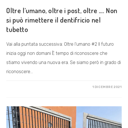
VISIONE POLITICA
Oltre l’umano, oltre i post, oltre …. Non
si può rimettere il dentifricio nel
tubetto
Vai alla puntata successiva: Oltre l'umano #2 Il futuro
inizia oggi non domani È tempo di riconoscere che
stiamo vivendo una nuova era. Se siamo però in grado di
riconoscere…
SU
COMMENTI DISABILITATI
1 DICEMBRE 2021
OLTRE
L’UMANO,
OLTRE
I
POST,
OLTRE
….
NON
SI
PUÒ
RIMETTERE