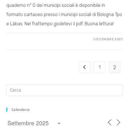
quaderno n° 0 dei municipi sociali è disponibile in
formato cartaceo presso i municipi sociali di Bologna Tpo
e Làbas. Nel frattempo godetevi il pdf. Buona lettura!
SU
COMMENTI DISABILITATI
1 DICEMBRE 2021
DOWNLOAD
PDF
“QUADERNO
DEI
MUNICIPI
SOCIALI
N°0”
1
2
Vai alla pagina preceden
Calendario