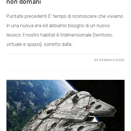
non domani
Puntate precedenti E' tempo di riconoscere che viviamo
in una nuova era ed abbiamo bisogno di un nuovo
lessico. Il nostro habitat è tridimensionale (territorio,
virtuale e spazio), sorretto dalla…
SU
COMMENTI DISABILITATI
29 GENNAIO 2022
OLTRE
L’UMANO
#2
IL
FUTURO
INIZIA
OGGI
NON
DOMANI