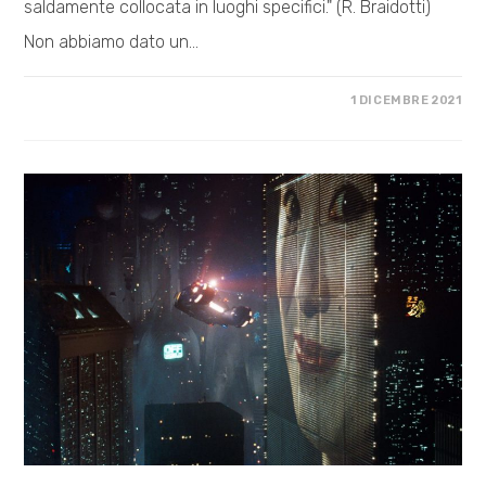
saldamente collocata in luoghi specifici." (R. Braidotti)
Non abbiamo dato un…
SU
COMMENTI DISABILITATI
1 DICEMBRE 2021
L’ARRIVO
DEGLI
JEDI