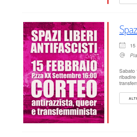
Spazi
15
Pi
Sabato 
ribadire
transfem
ALT