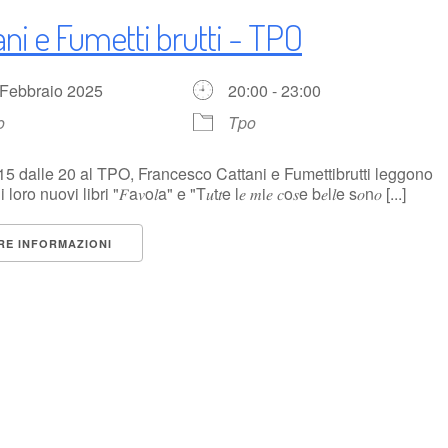
ani e Fumetti brutti - TPO
 Febbraio 2025
20:00 - 23:00
o
Tpo
5 dalle 20 al TPO, Francesco Cattani e Fumettibrutti leggono
loro nuovi libri "𝐹a𝑣o𝑙a" e "T𝑢t𝑡e l𝑒 𝑚i𝑒 𝑐o𝑠e b𝑒l𝑙e s𝑜n𝑜 [...]
RE INFORMAZIONI