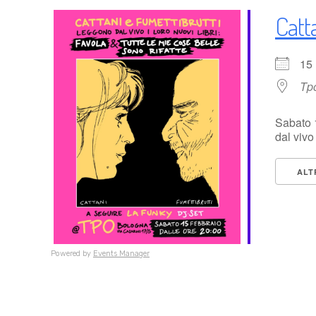
Catt
15
Tp
Sabato 1
dal vivo i 
ALT
Powered by
Events Manager