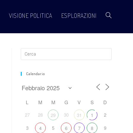
VISIONE POLITICA
ESPLORAZIONI
Attiva/disattiva
la
ricerca
Calendario
sul
L
M
M
G
V
S
D
27
28
30
2
29
31
1
sito
3
5
9
4
6
7
8