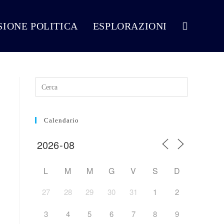
VISIONE POLITICA
ESPLORAZIONI
Attiva/disattiva
la
ricerca
Calendario
sul
L
M
M
G
V
S
D
27
28
29
30
31
1
2
sito
3
4
5
6
7
8
9