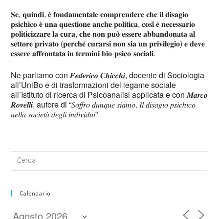
𝐒𝐞, 𝐪𝐮𝐢𝐧𝐝𝐢, 𝐞̀ 𝐟𝐨𝐧𝐝𝐚𝐦𝐞𝐧𝐭𝐚𝐥𝐞 𝐜𝐨𝐦𝐩𝐫𝐞𝐧𝐝𝐞𝐫𝐞 𝐜𝐡𝐞 𝐢𝐥 𝐝𝐢𝐬𝐚𝐠𝐢𝐨
𝐩𝐬𝐢𝐜𝐡𝐢𝐜𝐨 𝐞̀ 𝐮𝐧𝐚 𝐪𝐮𝐞𝐬𝐭𝐢𝐨𝐧𝐞 𝐚𝐧𝐜𝐡𝐞 𝐩𝐨𝐥𝐢𝐭𝐢𝐜𝐚, 𝐜𝐨𝐬𝐢̀ 𝐞̀ 𝐧𝐞𝐜𝐞𝐬𝐬𝐚𝐫𝐢𝐨
𝐩𝐨𝐥𝐢𝐭𝐢𝐜𝐢𝐳𝐳𝐚𝐫𝐞 𝐥𝐚 𝐜𝐮𝐫𝐚, 𝐜𝐡𝐞 𝐧𝐨𝐧 𝐩𝐮𝐨̀ 𝐞𝐬𝐬𝐞𝐫𝐞 𝐚𝐛𝐛𝐚𝐧𝐝𝐨𝐧𝐚𝐭𝐚 𝐚𝐥
𝐬𝐞𝐭𝐭𝐨𝐫𝐞 𝐩𝐫𝐢𝐯𝐚𝐭𝐨 (𝐩𝐞𝐫𝐜𝐡𝐞́ 𝐜𝐮𝐫𝐚𝐫𝐬𝐢 𝐧𝐨𝐧 𝐬𝐢𝐚 𝐮𝐧 𝐩𝐫𝐢𝐯𝐢𝐥𝐞𝐠𝐢𝐨) 𝐞 𝐝𝐞𝐯𝐞
𝐞𝐬𝐬𝐞𝐫𝐞 𝐚𝐟𝐟𝐫𝐨𝐧𝐭𝐚𝐭𝐚 𝐢𝐧 𝐭𝐞𝐫𝐦𝐢𝐧𝐢 𝐛𝐢𝐨-𝐩𝐬𝐢𝐜𝐨-𝐬𝐨𝐜𝐢𝐚𝐥𝐢.
Ne parliamo con 𝑭𝒆𝒅𝒆𝒓𝒊𝒄𝒐 𝑪𝒉𝒊𝒄𝒄𝒉𝒊, docente di Sociologia
all’UniBo e di trasformazioni del legame sociale
all’Istituto di ricerca di Psicoanalisi applicata e con 𝑴𝒂𝒓𝒄𝒐
𝑹𝒐𝒗𝒆𝒍𝒍𝒊, autore di “𝑆𝑜𝑓𝑓𝑟𝑜 𝑑𝑢𝑛𝑞𝑢𝑒 𝑠𝑖𝑎𝑚𝑜. 𝐼𝑙 𝑑𝑖𝑠𝑎𝑔𝑖𝑜 𝑝𝑠𝑖𝑐ℎ𝑖𝑐𝑜
𝑛𝑒𝑙𝑙𝑎 𝑠𝑜𝑐𝑖𝑒𝑡𝑎̀ 𝑑𝑒𝑔𝑙𝑖 𝑖𝑛𝑑𝑖𝑣𝑖𝑑𝑢𝑖”
Calendario