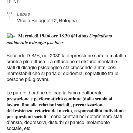
DOVE
Làbas
Vicolo Bolognetti 2, Bologna
𝐌𝐞𝐫𝐜𝐨𝐥𝐞𝐝𝐢̀ 𝟏𝟗/𝟎𝟔 𝐨𝐫𝐞 𝟏𝟖.𝟑𝟎 @𝐋𝐚̀𝐛𝐚𝐬 𝑪𝒂𝒑𝒊𝒕𝒂𝒍𝒊𝒔𝒎𝒐
𝒏𝒆𝒐𝒍𝒊𝒃𝒆𝒓𝒂𝒍𝒆 𝒆 𝒅𝒊𝒔𝒂𝒈𝒊𝒐 𝒑𝒔𝒊𝒄𝒉𝒊𝒄𝒐
Secondo l’OMS, nel 2030 la depressione sarà la malattia
cronica più diffusa. La diffusione di disturbi mentali e
stati di disagio psicologico sta crescendo a ritmi così
inarrestabili che si parla di epidemia, soprattutto tra le
persone più giovani.
Le parole d’ordine del capitalismo neoliberale –
𝐩𝐫𝐞𝐬𝐭𝐚𝐳𝐢𝐨𝐧𝐞 𝐞 𝐩𝐞𝐫𝐟𝐨𝐫𝐦𝐚𝐭𝐢𝐯𝐢𝐭𝐚̀ 𝐜𝐨𝐧𝐭𝐢𝐧𝐮𝐞 (𝐝𝐚𝐥𝐥𝐚 𝐬𝐜𝐮𝐨𝐥𝐚 𝐚𝐥
𝐥𝐚𝐯𝐨𝐫𝐨, 𝐟𝐢𝐧𝐨 𝐚𝐥𝐥𝐞 𝐫𝐞𝐥𝐚𝐳𝐢𝐨𝐧𝐢 𝐬𝐨𝐜𝐢𝐚𝐥𝐢), 𝐩𝐫𝐞𝐜𝐚𝐫𝐢𝐳𝐳𝐚𝐳𝐢𝐨𝐧𝐞
𝐝𝐞𝐥𝐥’𝐞𝐬𝐢𝐬𝐭𝐞𝐧𝐳𝐚, 𝐫𝐞𝐭𝐨𝐫𝐢𝐜𝐚 𝐝𝐞𝐥 𝐦𝐞𝐫𝐢𝐭𝐨, 𝐫𝐞𝐬𝐩𝐨𝐧𝐬𝐚𝐛𝐢𝐥𝐢𝐭𝐚̀ 𝐢𝐧𝐝𝐢𝐯𝐢𝐝𝐮𝐚𝐥𝐞
𝐩𝐞𝐫 𝐪𝐮𝐞𝐬𝐭𝐢𝐨𝐧𝐢 𝐬𝐨𝐜𝐢𝐚𝐥𝐢 – sono centrali nel determinare stati
d’ansia, depressivi, disturbi di panico, isolamento
sociale, etc.