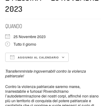
2023
QUANDO
25 Novembre 2023
Tutto il giorno
AGGIUNGI AL CALENDARIO
Download ICS
Google Calendar
Transfemministə ingovernabili contro la violenza
patriarcale!
Contro la violenza patriarcale saremo marea,
inarrestabile e furiosa! Rivendichiamo
l’autodeterminazione dei nostri corpi, affinché non siano
più un territorio di conquista del potere patriarcale e
capitalista che ci opprime e vuole relegarci al ruolo di