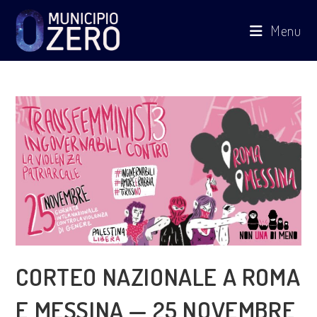
Salta
Menu
al
contenuto
CORTEO NAZIONALE A ROMA
E MESSINA — 25 NOVEMBRE