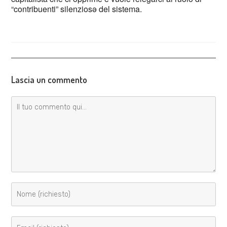
“contribuenti” silenziosə del sistema.
Lascia un commento
Commento
Inserisci
il
tuo
Inserisci