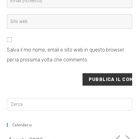
nome
il
o
tuo
Inserisci
nome
indirizzo
l'URL
utente
email
del
per
per
sito
commentare
commentare
Salva il mio nome, email e sito web in questo browser
web
per la prossima volta che commento.
(facoltativo)
Calendario