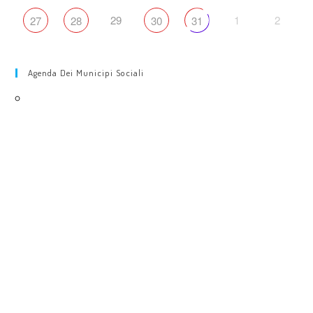
29
1
2
27
28
30
31
Agenda Dei Municipi Sociali