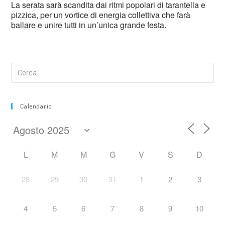
La serata sarà scandita dai ritmi popolari di tarantella e
pizzica, per un vortice di energia collettiva che farà
ballare e unire tutti in un’unica grande festa.
Calendario
L
M
M
G
V
S
D
28
29
30
31
1
2
3
4
5
6
7
8
9
10