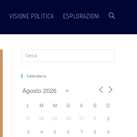
VISIONE POLITICA
ESPLORAZIONI
Attiva/disattiva
la
ricerca
Calendario
sul
L
M
M
G
V
S
D
27
28
29
30
31
1
2
sito
3
4
5
6
7
8
9