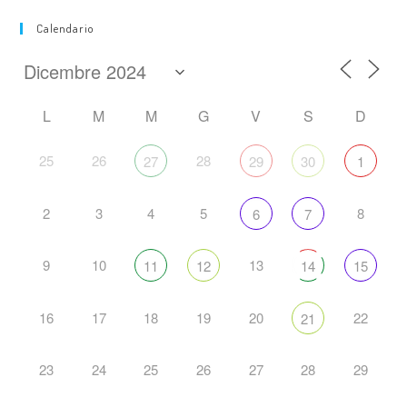
Calendario
L
M
M
G
V
S
D
25
26
28
27
29
30
1
2
3
4
5
8
6
7
9
10
13
11
12
14
15
16
17
18
19
20
22
21
23
24
25
26
27
28
29