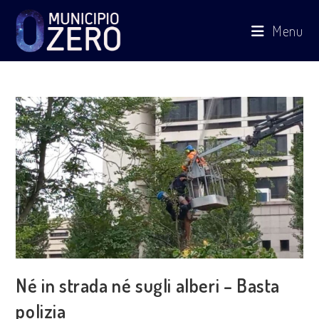
Salta
Menu
al
contenuto
Né in strada né sugli alberi – Basta
polizia