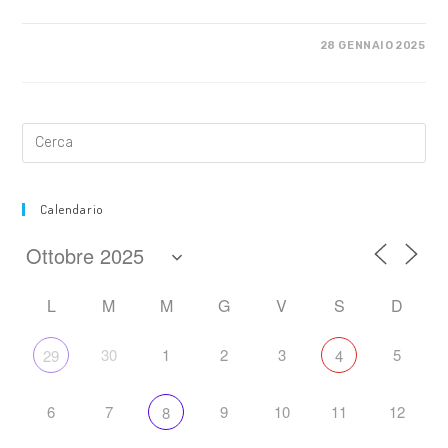
SU
COMMENTI DISABILITATI
28 GENNAIO 2025
CRONACHE
DALLE
MOBILITAZIONI
STUDENTESCHE
IN
SERBIA
Calendario
L
M
M
G
V
S
D
30
1
2
3
5
29
4
6
7
9
10
11
12
8