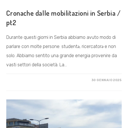
COSA FACCIAMO
Cronache dalle mobilitazioni in Serbia /
pt2
Durante questi giorni in Serbia abbiamo avuto modo di
parlare con molte persone: studentə, ricercatorə e non
solo. Abbiamo sentito una grande energia provenire da
vasti settori della società. La…
SU
COMMENTI DISABILITATI
30 GENNAIO 2025
CRONACHE
DALLE
MOBILITAZIONI
IN
SERBIA
/
PT2