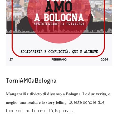
COSA FACCIAMO
TorniAMOaBologna
𝐌𝐚𝐧𝐠𝐚𝐧𝐞𝐥𝐥𝐢 𝐞 𝐝𝐢𝐯𝐢𝐞𝐭𝐨 𝐝𝐢 𝐝𝐢𝐬𝐬𝐞𝐧𝐬𝐨 𝐚 𝐁𝐨𝐥𝐨𝐠𝐧𝐚: 𝐋𝐞 𝐝𝐮𝐞 𝐯𝐞𝐫𝐢𝐭𝐚̀, 𝐨
𝐦𝐞𝐠𝐥𝐢𝐨, 𝐮𝐧𝐚 𝐫𝐞𝐚𝐥𝐭𝐚̀ 𝐞 𝐥𝐨 𝐬𝐭𝐨𝐫𝐲 𝐭𝐞𝐥𝐥𝐢𝐧𝐠. Queste sono le due
facce del mattino in città, la prima si…