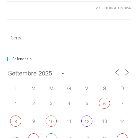
SU
COMMENTI DISABILITATI
27 FEBBRAIO 2024
TORNIAMOABOLOGNA
Calendario
L
M
M
G
V
S
D
1
2
3
4
5
7
6
9
11
13
14
8
10
12