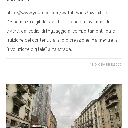
https://www.youtube.com/watch?v=ts7aw1rxhD4
L’esperienza digitale sta strutturando nuovi modi di
vivere, dai codici di linguaggio ai comportamenti, dalla
fruizione dei contenuti alla loro creazione. Ma mentre la
“rivoluzione digitale” si fa strada,…
SU
COMMENTI DISABILITATI
15 DICEMBRE 2022
LA
RETE
NON
CI
SALVERÀ
–
PRESENTAZIONE
DEL
LIBRO