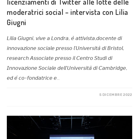
licenziamenti di Twitter alle lotte delle
moderatrici social – intervista con Lilia
Giugni
𝘓𝘪𝘭𝘪𝘢 𝘎𝘪𝘶𝘨𝘯𝘪, 𝘷𝘪𝘷𝘦 𝘢 𝘓𝘰𝘯𝘥𝘳𝘢, 𝘦̀ 𝘢𝘵𝘵𝘪𝘷𝘪𝘴𝘵𝘢,𝘥𝘰𝘤𝘦𝘯𝘵𝘦 𝘥𝘪
𝘪𝘯𝘯𝘰𝘷𝘢𝘻𝘪𝘰𝘯𝘦 𝘴𝘰𝘤𝘪𝘢𝘭𝘦 𝘱𝘳𝘦𝘴𝘴𝘰 𝘭'𝘜𝘯𝘪𝘷𝘦𝘳𝘴𝘪𝘵𝘢̀ 𝘥𝘪 𝘉𝘳𝘪𝘴𝘵𝘰𝘭,
𝘳𝘦𝘴𝘦𝘢𝘳𝘤𝘩 𝘈𝘴𝘴𝘰𝘤𝘪𝘢𝘵𝘦 𝘱𝘳𝘦𝘴𝘴𝘰 𝘪𝘭 𝘊𝘦𝘯𝘵𝘳𝘰 𝘚𝘵𝘶𝘥𝘪 𝘥𝘪
𝘐𝘯𝘯𝘰𝘷𝘢𝘻𝘪𝘰𝘯𝘦 𝘚𝘰𝘤𝘪𝘢𝘭𝘦 𝘥𝘦𝘭𝘭'𝘜𝘯𝘪𝘷𝘦𝘳𝘴𝘪𝘵𝘢̀ 𝘥𝘪 𝘊𝘢𝘮𝘣𝘳𝘪𝘥𝘨𝘦,
𝘦𝘥 𝘦́ 𝘤𝘰-𝘧𝘰𝘯𝘥𝘢𝘵𝘳𝘪𝘤𝘦 𝘦…
SU
COMMENTI DISABILITATI
5 DICEMBRE 2022
STRATEGIE
DELLA
RIVOLUZIONE
DIGITALE
DAI
LICENZIAMENTI
DI
TWITTER
ALLE
LOTTE
DELLE