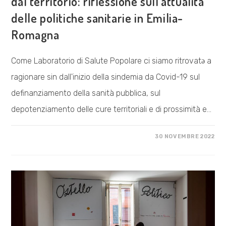
dal territorio: riflessione sull’attualità
delle politiche sanitarie in Emilia-
Romagna
Come Laboratorio di Salute Popolare ci siamo ritrovatə a
ragionare sin dall'inizio della sindemia da Covid-19 sul
definanziamento della sanità pubblica, sul
depotenziamento delle cure territoriali e di prossimità e…
SU
COMMENTI DISABILITATI
30 NOVEMBRE 2022
DECOSTRUIRE,
RIORGANIZZARE
E
RIPARTIRE
DAL
TERRITORIO:
RIFLESSIONE
SULL’ATTUALITÀ
DELLE
POLITICHE
SANITARIE
IN
EMILIA-