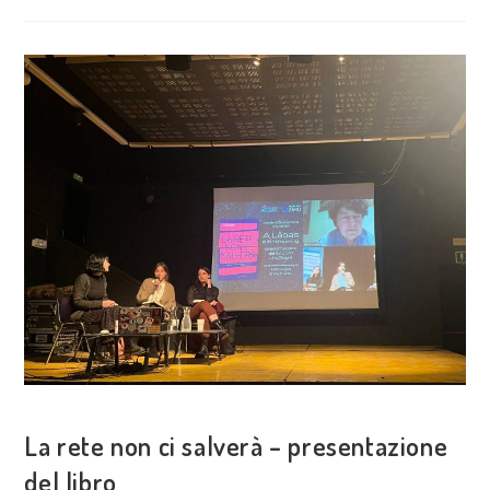
DELLE
ARMI
TRA
CYBER
DIFESA
E
OFFESA
–
INTERVISTA
CON
FUTURA
D’APRILE
COSA FACCIAMO
La rete non ci salverà – presentazione
del libro