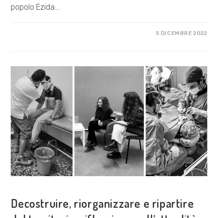
popolo Ezida:…
SU
COMMENTI DISABILITATI
5 DICEMBRE 2022
ZEROCALCARE:
“NO
SLEEP
TILL
SHENGAL”
–
INTERVISTA
DI
CLAUDIO
CALIA
COSA FACCIAMO
Decostruire, riorganizzare e ripartire