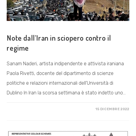
COSA FACCIAMO
Note dall’Iran in sciopero contro il
regime
Sanam Naderi, artista indipendente e attivista iraniana
Paola Rivetti, docente del dipartimento di scienze
politiche e relazioni internazionali dell'Università di
Dublino In Iran la scorsa settimana è stato indetto uno…
SU
COMMENTI DISABILITATI
15 DICEMBRE 2022
NOTE
DALL’IRAN
IN
SCIOPERO
CONTRO
IL