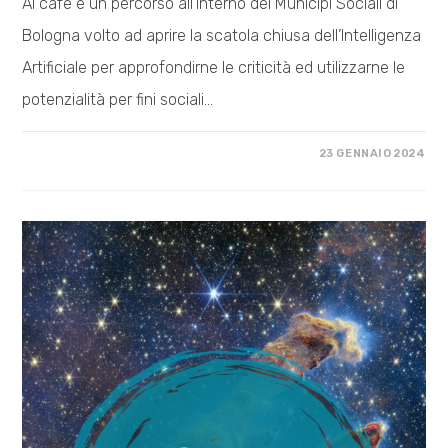
AI café è un percorso all’interno dei Municipi Sociali di
Bologna volto ad aprire la scatola chiusa dell’Intelligenza
Artificiale per approfondirne le criticità ed utilizzarne le
potenzialità per fini sociali…
SU
COMMENTI DISABILITATI
23 GENNAIO 2024
AI
CAFÉ
–
FEBBRAIO
2024