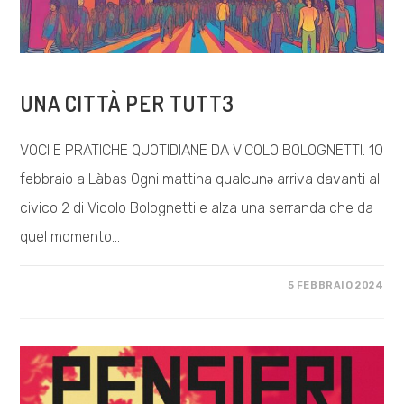
COSA FACCIAMO
UNA CITTÀ PER TUTT3
VOCI E PRATICHE QUOTIDIANE DA VICOLO BOLOGNETTI. 10
febbraio a Làbas Ogni mattina qualcunǝ arriva davanti al
civico 2 di Vicolo Bolognetti e alza una serranda che da
quel momento…
SU
COMMENTI DISABILITATI
5 FEBBRAIO 2024
UNA
CITTÀ
PER
TUTT3