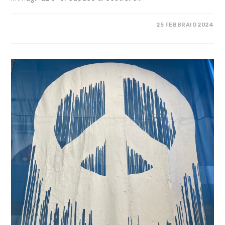
SU
COMMENTI DISABILITATI
25 FEBBRAIO 2024
PROSPETTIVE
URBANE:
IMMAGINIAMO
NUOVE
CITTÀ