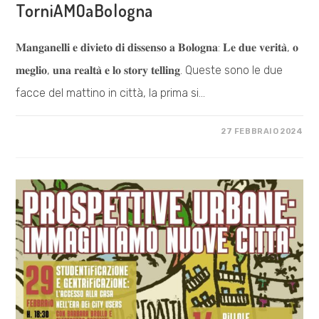
TorniAMOaBologna
𝐌𝐚𝐧𝐠𝐚𝐧𝐞𝐥𝐥𝐢 𝐞 𝐝𝐢𝐯𝐢𝐞𝐭𝐨 𝐝𝐢 𝐝𝐢𝐬𝐬𝐞𝐧𝐬𝐨 𝐚 𝐁𝐨𝐥𝐨𝐠𝐧𝐚: 𝐋𝐞 𝐝𝐮𝐞 𝐯𝐞𝐫𝐢𝐭𝐚̀, 𝐨
𝐦𝐞𝐠𝐥𝐢𝐨, 𝐮𝐧𝐚 𝐫𝐞𝐚𝐥𝐭𝐚̀ 𝐞 𝐥𝐨 𝐬𝐭𝐨𝐫𝐲 𝐭𝐞𝐥𝐥𝐢𝐧𝐠. Queste sono le due
facce del mattino in città, la prima si…
SU
COMMENTI DISABILITATI
27 FEBBRAIO 2024
TORNIAMOABOLOGNA