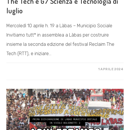
The Tech e G7 Scienza e Tecnologia di
luglio
Mercoledì 10 aprile h. 19 a Làbas – Municipio Sociale
Invitiamo tutt* in assemblea a Làbas per costruire
insieme la seconda edizione del festival Reclaim The
Tech (RTT), e iniziare…
SU
COMMENTI DISABILITATI
1 APRILE 2024
ASSEMBLEA
CITTADINA
VERSO
RECLAIM
THE
TECH
E
G7
SCIENZA
E
TECNOLOGIA
DI
LUGLIO