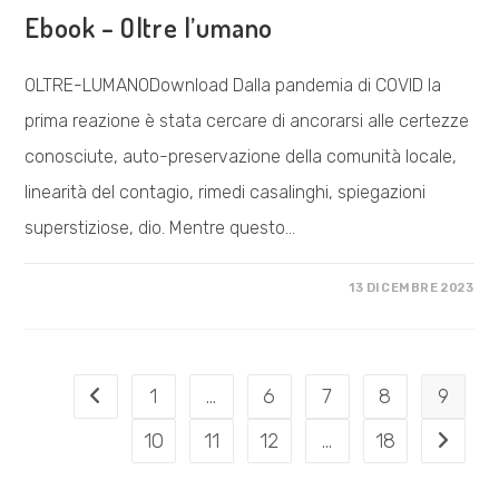
Ebook – Oltre l’umano
OLTRE-LUMANODownload Dalla pandemia di COVID la
prima reazione è stata cercare di ancorarsi alle certezze
conosciute, auto-preservazione della comunità locale,
linearità del contagio, rimedi casalinghi, spiegazioni
superstiziose, dio. Mentre questo…
SU
COMMENTI DISABILITATI
13 DICEMBRE 2023
EBOOK
–
OLTRE
L’UMANO
1
…
6
7
8
9
Vai alla pagina precedente
10
11
12
…
18
Vai alla