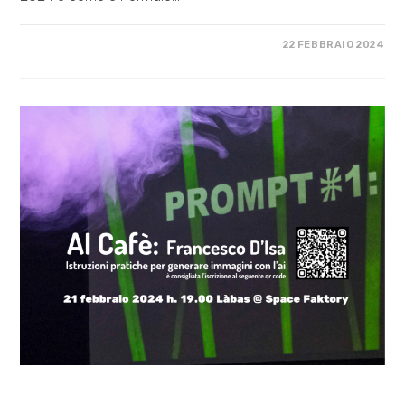
SU
COMMENTI DISABILITATI
22 FEBBRAIO 2024
OLTRE
LA
PACE
–
INTERVISTA
CON
FEMINIST
WORKSHOP
COSA FACCIAMO