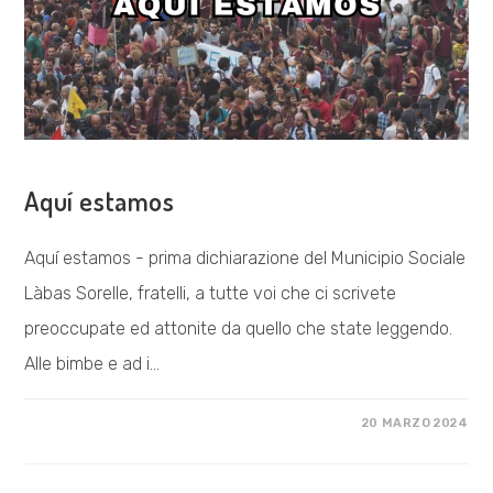
COSA FACCIAMO
Aquí estamos
Aquí estamos - prima dichiarazione del Municipio Sociale
Làbas Sorelle, fratelli, a tutte voi che ci scrivete
preoccupate ed attonite da quello che state leggendo.
Alle bimbe e ad i…
SU
COMMENTI DISABILITATI
20 MARZO 2024
AQUÍ
ESTAMOS