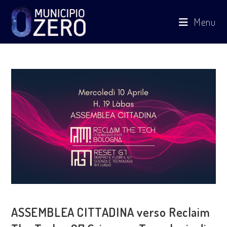
Salta
Menu
al
contenuto
COSA FACCIAMO
ASSEMBLEA CITTADINA verso Reclaim