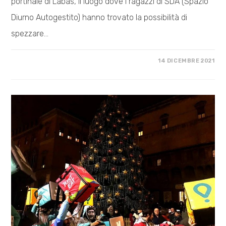
portinaie di Làbas, il luogo dove i ragazzi di SDA (Spazio
Diurno Autogestito) hanno trovato la possibilità di
spezzare…
SU
COMMENTI DISABILITATI
14 DICEMBRE 2021
DIREZIONE
PORTINERIA