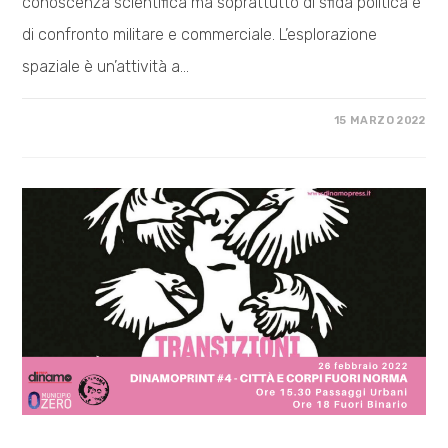
conoscenza scientifica ma soprattutto di sfida politica e
di confronto militare e commerciale. L’esplorazione
spaziale è un’attività a…
SU
COMMENTI DISABILITATI
15 MARZO 2022
VIDEO
–
A
COSA
SERVE
L’ESPLORAZIONE
DELLO
SPAZIO?
COSA FACCIAMO