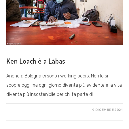
COSA FACCIAMO
Ken Loach è a Làbas
Anche a Bologna ci sono i working poors. Non lo si
scopre oggi ma ogni giorno diventa più evidente e la vita
diventa più insostenibile per chi fa parte di…
SU
COMMENTI DISABILITATI
9 DICEMBRE 2021
KEN
LOACH
È
A
LÀBAS