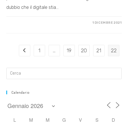
dubbio che il digitale stia…
SU
COMMENTI DISABILITATI
1 DICEMBRE 2021
I
DUALISMI
DELLA
RIVOLUZIONE
DIGITALE
1
…
19
20
21
22
Vai alla pagina precedente
Calendario
L
M
M
G
V
S
D