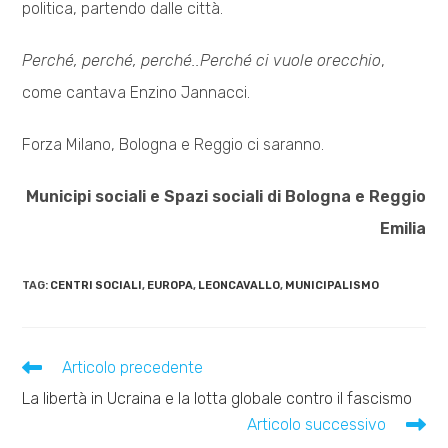
politica, partendo dalle città.
Perché, perché, perché..Perché ci vuole orecchio
,
come cantava Enzino Jannacci.
Forza Milano, Bologna e Reggio ci saranno.
Municipi sociali e Spazi sociali di Bologna e Reggio
Emilia
TAG:
CENTRI SOCIALI
,
EUROPA
,
LEONCAVALLO
,
MUNICIPALISMO
Leggi
Articolo precedente
altri
La libertà in Ucraina e la lotta globale contro il fascismo
articoli
Articolo successivo