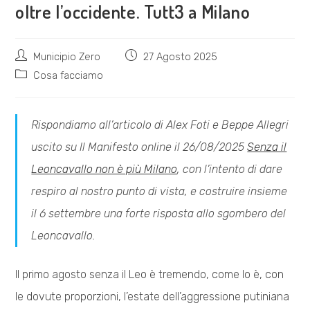
oltre l’occidente. Tutt3 a Milano
Autore
Articolo
Municipio Zero
27 Agosto 2025
dell'articolo:
pubblicato:
Categoria
Cosa facciamo
dell'articolo:
Rispondiamo all’articolo di Alex Foti e Beppe Allegri
uscito su Il Manifesto online il 26/08/2025
Senza il
Leoncavallo non è più Milano
, con l’intento di dare
respiro al nostro punto di vista, e costruire insieme
il 6 settembre una forte risposta allo sgombero del
Leoncavallo.
Il primo agosto senza il Leo è tremendo, come lo è, con
le dovute proporzioni, l’estate dell’aggressione putiniana