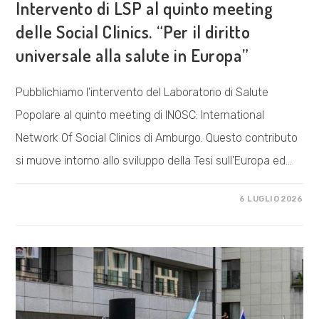
Intervento di LSP al quinto meeting
delle Social Clinics. “Per il diritto
universale alla salute in Europa”
Pubblichiamo l'intervento del Laboratorio di Salute
Popolare al quinto meeting di INOSC: International
Network Of Social Clinics di Amburgo. Questo contributo
si muove intorno allo sviluppo della Tesi sull'Europa ed…
SU
COMMENTI DISABILITATI
6 LUGLIO 2026
INTERVENTO
DI
LSP
AL
QUINTO
MEETING
DELLE
SOCIAL
CLINICS.
“PER
IL
DIRITTO
UNIVERSALE