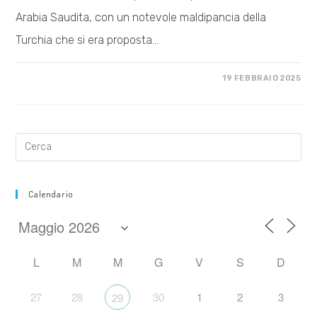
Arabia Saudita, con un notevole maldipancia della
Turchia che si era proposta…
SU
COMMENTI DISABILITATI
19 FEBBRAIO 2025
LA
LIBERTÀ
IN
UCRAINA
E
LA
LOTTA
GLOBALE
CONTRO
IL
FASCISMO
Calendario
L
M
M
G
V
S
D
27
28
30
1
2
3
29