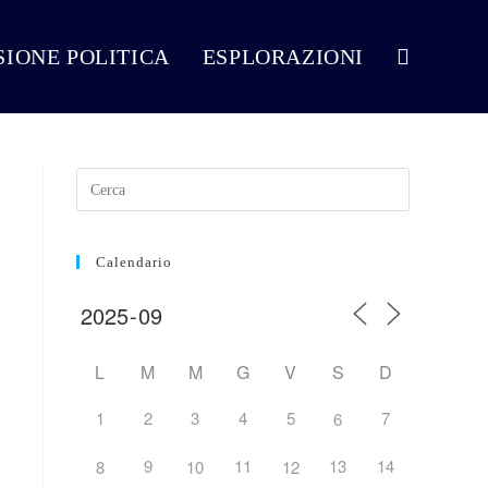
VISIONE POLITICA
ESPLORAZIONI
Attiva/disattiva
la
ricerca
Calendario
sul
L
M
M
G
V
S
D
1
2
3
4
5
7
6
sito
9
11
13
14
8
10
12